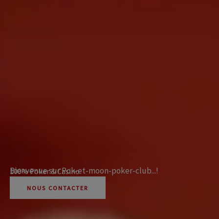
Bienvenue sur Pok-et-moon-poker-club...!
100% Poker & Casino
NOUS CONTACTER