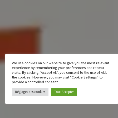
We use cookies on our website to give you the most relevant
experience by remembering your preferences and repeat
visits. By clicking “Accept All”, you consent to the use of ALL
the cookies. However, you may visit "Cookie Settings" to
provide a controlled consent.
Réglages des cookies
Tout Accepter