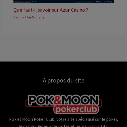
Que faut-il savoir sur Azur Casino ?
Casino
/ Par
Slimane
A propos du site
Pok et Moon Poker Club, votre site spécialisé sur le poker,
le casino, les jeux de cartes et les paris sportifs.