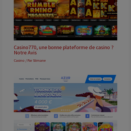
Casino770, une bonne plateforme de casino ?
Notre Avis
Casino
/ Par
Slimane