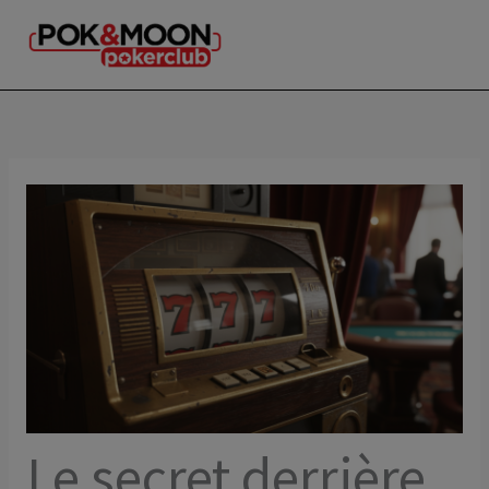
Aller
au
contenu
Le secret derrière