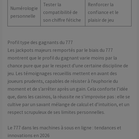
Tester la
Renforcer la
Numérologie
compatibilité de
confiance et le
personnelle
son chiffre fétiche
plaisir de jeu
Profil type des gagnants du 777
Les jackpots majeurs remportés par le biais du 777
montrent que le profil du gagnant varie moins par la
chance pure que par le respect d’une certaine discipline de
jeu. Les témoignages recueillis mettent en avant des
joueurs prudents, capables de résister à l’euphorie du
moment et de s’arrêter après un gain. Cela conforte l’idée
que, dans les casinos, la réussite ne s’improvise pas : elle se
cultive par un savant mélange de calcul et d’intuition, et un
respect scrupuleux de ses limites personnelles.
Le 777 dans les machines à sous en ligne : tendances et
innovations en 2026