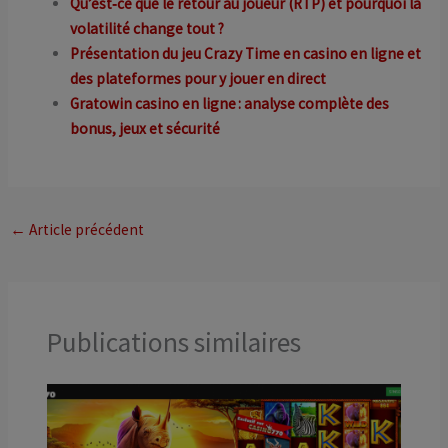
Qu’est‑ce que le retour au joueur (RTP) et pourquoi la
volatilité change tout ?
Présentation du jeu Crazy Time en casino en ligne et
des plateformes pour y jouer en direct
Gratowin casino en ligne : analyse complète des
bonus, jeux et sécurité
←
Article précédent
Publications similaires