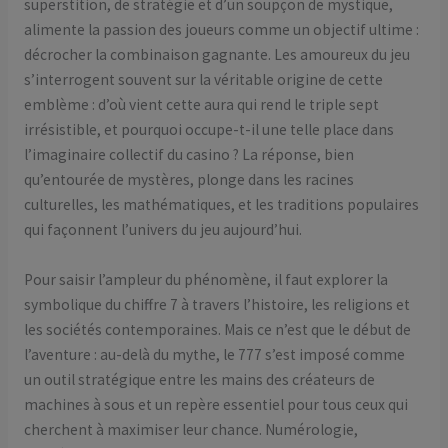
superstition, de stratégie et d’un soupçon de mystique,
alimente la passion des joueurs comme un objectif ultime :
décrocher la combinaison gagnante. Les amoureux du jeu
s’interrogent souvent sur la véritable origine de cette
emblème : d’où vient cette aura qui rend le triple sept
irrésistible, et pourquoi occupe-t-il une telle place dans
l’imaginaire collectif du casino ? La réponse, bien
qu’entourée de mystères, plonge dans les racines
culturelles, les mathématiques, et les traditions populaires
qui façonnent l’univers du jeu aujourd’hui.
Pour saisir l’ampleur du phénomène, il faut explorer la
symbolique du chiffre 7 à travers l’histoire, les religions et
les sociétés contemporaines. Mais ce n’est que le début de
l’aventure : au-delà du mythe, le 777 s’est imposé comme
un outil stratégique entre les mains des créateurs de
machines à sous et un repère essentiel pour tous ceux qui
cherchent à maximiser leur chance. Numérologie,