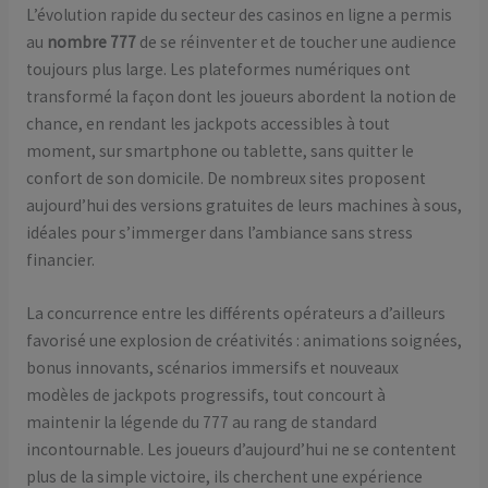
L’évolution rapide du secteur des casinos en ligne a permis
au
nombre 777
de se réinventer et de toucher une audience
toujours plus large. Les plateformes numériques ont
transformé la façon dont les joueurs abordent la notion de
chance, en rendant les jackpots accessibles à tout
moment, sur smartphone ou tablette, sans quitter le
confort de son domicile. De nombreux sites proposent
aujourd’hui des versions gratuites de leurs machines à sous,
idéales pour s’immerger dans l’ambiance sans stress
financier.
La concurrence entre les différents opérateurs a d’ailleurs
favorisé une explosion de créativités : animations soignées,
bonus innovants, scénarios immersifs et nouveaux
modèles de jackpots progressifs, tout concourt à
maintenir la légende du 777 au rang de standard
incontournable. Les joueurs d’aujourd’hui ne se contentent
plus de la simple victoire, ils cherchent une expérience