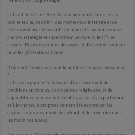
l’émotion à chaque tirage.
L’attrait du 777 reflète le besoin humain de croire en sa
bonne étoile, de s’offrir des moments d’intensité et de
frottement avec le hasard. Tant que cette alchimie entre
chance, stratégie et superstition perdurera, le 777 ne
cessera d’être un symbole de succès et d’accomplissement
pour les générations à venir.
D’où vient l’obsession pour le nombre 777 dans les casinos
?
L’attirance pour le 777 découle d’un croisement de
traditions anciennes, de croyances religieuses, et de
superstitions modernes. Ce chiffre, associé à la perfection
et à la chance, a progressivement été adopté par les
casinos comme symbole du jackpot et de la victoire dans
les machines à sous.