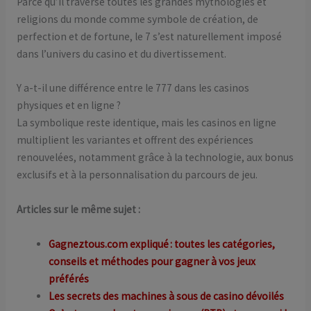
Parce qu’il traverse toutes les grandes mythologies et
religions du monde comme symbole de création, de
perfection et de fortune, le 7 s’est naturellement imposé
dans l’univers du casino et du divertissement.
Y a-t-il une différence entre le 777 dans les casinos
physiques et en ligne ?
La symbolique reste identique, mais les casinos en ligne
multiplient les variantes et offrent des expériences
renouvelées, notamment grâce à la technologie, aux bonus
exclusifs et à la personnalisation du parcours de jeu.
Articles sur le même sujet :
Gagneztous.com expliqué : toutes les catégories,
conseils et méthodes pour gagner à vos jeux
préférés
Les secrets des machines à sous de casino dévoilés