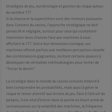
Stratégies de jeu, numérologie et gestion du risque autour
du nombre 777
Si la chance et la superstition sont des moteurs puissants
dans l’univers du casino, l’approche stratégique ne doit
jamais être négligée, surtout pour ceux qui souhaitent
maximiser leurs chances face aux machines à sous
affichant le 777. Outre leur dimension iconique, ces
machines offrent parfois une meilleure perception visuelle
des combinaisons gagnantes, incitant certains joueurs à
développer de véritables méthodologies pour tenter de
“forcer le destin”.
La stratégie dans le monde du casino consiste d’abord à
bien comprendre les probabilités, mais aussi à gérer le
risque et rester attentif aux limites du jeu. Face à l’attrait du
jackpot, il est vital d’entrer dans la partie en étant armé de
connaissances sur la volatilité des machines, la fréquence