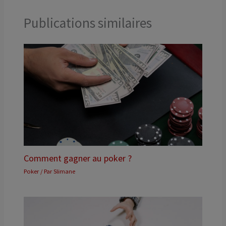
Publications similaires
Comment gagner au poker ?
Poker
/ Par
Slimane