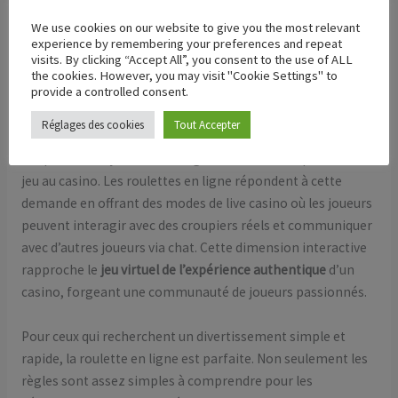
avantage de la maison plus faible comparé à la version
américaine à cause de la présence d’une seule case zéro. La
We use cookies on our website to give you the most relevant
experience by remembering your preferences and repeat
maîtrise de ces aspects et la compréhension des
visits. By clicking “Accept All”, you consent to the use of ALL
probabilités des différents paris peuvent influencer
the cookies. However, you may visit "Cookie Settings" to
provide a controlled consent.
positivement l’expérience de jeu.
Réglages des cookies
Tout Accepter
interaction sociale et divertissement
L’aspect social joue un rôle significatif dans l’expérience de
jeu au casino. Les roulettes en ligne répondent à cette
demande en offrant des modes de live casino où les joueurs
peuvent interagir avec des croupiers réels et communiquer
avec d’autres joueurs via chat. Cette dimension interactive
rapproche le
jeu virtuel de l’expérience authentique
d’un
casino, forgeant une communauté de joueurs passionnés.
Pour ceux qui recherchent un divertissement simple et
rapide, la roulette en ligne est parfaite. Non seulement les
règles sont assez simples à comprendre pour les