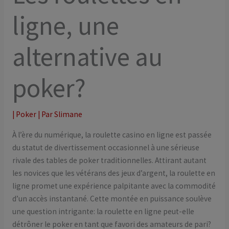
ligne, une
alternative au
poker?
|
Poker
| Par
Slimane
À l’ère du numérique, la roulette casino en ligne est passée
du statut de divertissement occasionnel à une sérieuse
rivale des tables de poker traditionnelles. Attirant autant
les novices que les vétérans des jeux d’argent, la roulette en
ligne promet une expérience palpitante avec la commodité
d’un accès instantané. Cette montée en puissance soulève
une question intrigante: la roulette en ligne peut-elle
détrôner le poker en tant que favori des amateurs de pari?