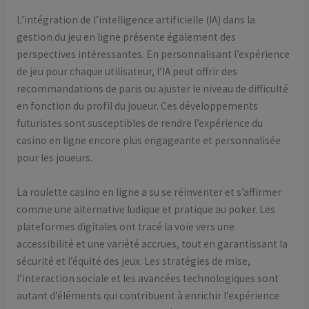
L’intégration de l’intelligence artificielle (IA) dans la
gestion du jeu en ligne présente également des
perspectives intéressantes. En personnalisant l’expérience
de jeu pour chaque utilisateur, l’IA peut offrir des
recommandations de paris ou ajuster le niveau de difficulté
en fonction du profil du joueur. Ces développements
futuristes sont susceptibles de rendre l’expérience du
casino en ligne encore plus engageante et personnalisée
pour les joueurs.
La roulette casino en ligne a su se réinventer et s’affirmer
comme une alternative ludique et pratique au poker. Les
plateformes digitales ont tracé la voie vers une
accessibilité et une variété accrues, tout en garantissant la
sécurité et l’équité des jeux. Les stratégies de mise,
l’interaction sociale et les avancées technologiques sont
autant d’éléments qui contribuent à enrichir l’expérience