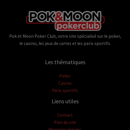
Pok et Moon Poker Club, votre site spécialisé sur le poker,
le casino, les jeux de cartes et les paris sportifs.
Les thématiques
Poker
Casino
Paris sportifs
Liens utiles
Contact
Plan du site
Mentions légales