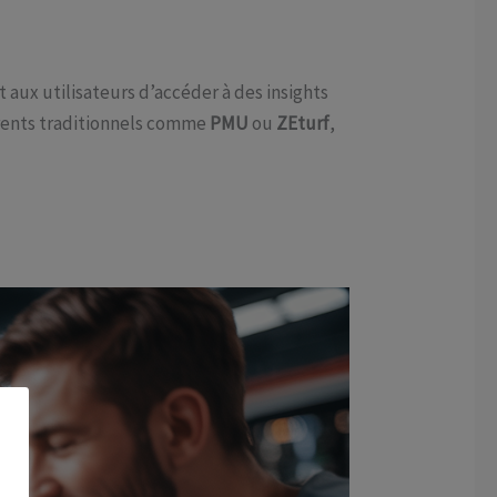
t aux utilisateurs d’accéder à des insights
rrents traditionnels comme
PMU
ou
ZEturf
,