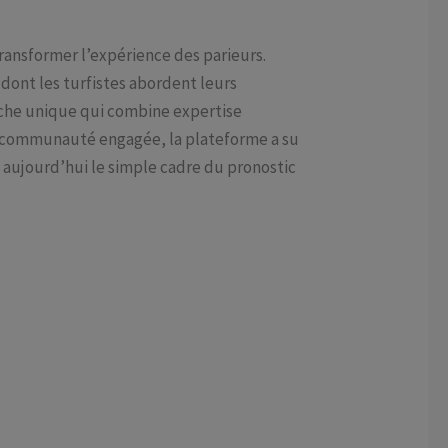
ransformer l’expérience des parieurs.
ont les turfistes abordent leurs
oche unique qui combine expertise
et communauté engagée, la plateforme a su
ujourd’hui le simple cadre du pronostic