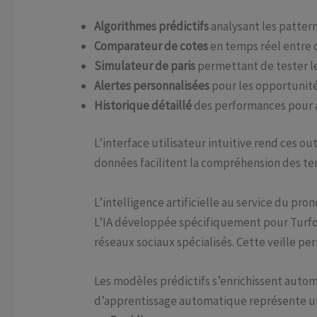
Algorithmes prédictifs
analysant les pattern
Comparateur de cotes
en temps réel entre 
Simulateur de paris
permettant de tester le
Alertes personnalisées
pour les opportunité
Historique détaillé
des performances pour 
L’interface utilisateur intuitive rend ces o
données facilitent la compréhension des t
L’intelligence artificielle au service du pron
L’IA développée spécifiquement pour Turfo
réseaux sociaux spécialisés. Cette veille
Les modèles prédictifs s’enrichissent auto
d’apprentissage automatique représente un