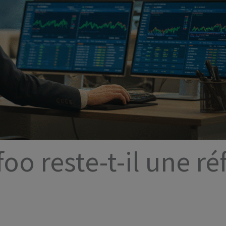
oo reste-t-il une r