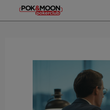
Aller
au
contenu