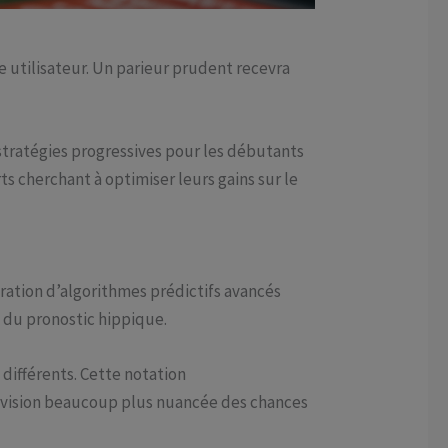
utilisateur. Un parieur prudent recevra
stratégies progressives pour les débutants
s cherchant à optimiser leurs gains sur le
gration d’algorithmes prédictifs avancés
e du pronostic hippique.
différents. Cette notation
e vision beaucoup plus nuancée des chances