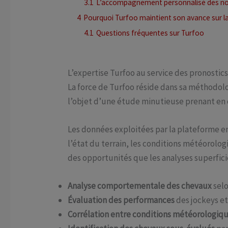
3.1
L’accompagnement personnalisé des nou
4
Pourquoi Turfoo maintient son avance sur l
4.1
Questions fréquentes sur Turfoo
L’expertise Turfoo au service des pronosti
La force de Turfoo réside dans sa méthodolo
l’objet d’une étude minutieuse prenant en 
Les données exploitées par la plateforme 
l’état du terrain, les conditions météorolo
des opportunités que les analyses superfici
Analyse comportementale des chevaux
selo
Évaluation des performances
des jockeys et
Corrélation entre conditions météorologiq