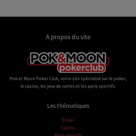
A propos du site
Pok et Moon Poker Club, votre site spécialisé sur le poker,
le casino, les jeux de cartes et les paris sportifs.
Les thématiques
Poker
Casino
Paris sportifs