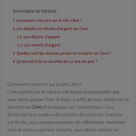
Sommaire de l'article :
1
Comment s’inscrire sur le site CBet ?
2
Les dépôts et retraits d’argent sur Cbet
2.1
Les dépôts d’argent
2.2
Les retraits d’argent
3
Quelles sont les devises prises en compte sur Cbet ?
4
Qu’en est-il de la sécurité de ce site de pari ?
Comment s’inscrire sur le site CBet ?
L’inscription sur le site est une étape indispensable que
vous devez passer. Pour le faire, il suffit de vous rendre sur la
plateforme
Cbet
et d’appuyer sur ‘’inscription ». Ceci
déclenche la procédure de création de comptes. Une fois
sur le site, vous pouvez consulter les différentes mentions
dans le menu supérieur. Ensuite, vous devez remplir un