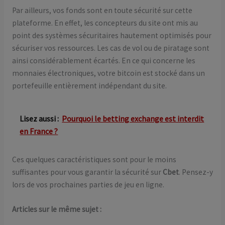
Par ailleurs, vos fonds sont en toute sécurité sur cette
plateforme. En effet, les concepteurs du site ont mis au
point des systèmes sécuritaires hautement optimisés pour
sécuriser vos ressources. Les cas de vol ou de piratage sont
ainsi considérablement écartés. En ce qui concerne les
monnaies électroniques, votre bitcoin est stocké dans un
portefeuille entièrement indépendant du site.
Lisez aussi :
Pourquoi le betting exchange est interdit
en France ?
Ces quelques caractéristiques sont pour le moins
suffisantes pour vous garantir la sécurité sur
Cbet
. Pensez-y
lors de vos prochaines parties de jeu en ligne.
Articles sur le même sujet :