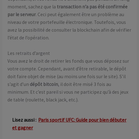
moment, sachez que la
transaction n’a pas été confirmée
par le serveur
. Ceci peut également être un problème au
niveau de votre portefeuille électronique. Toutefois, vous
avez la possibilité de consulter la blockchain afin de vérifier
l’état de l’opération.
Les retraits d’argent
Vous avez le droit de retirer les fonds que vous déposez sur
votre compte. Cependant, avant d’être retirable, le dépôt
doit faire objet de mise (au moins une fois sur le site). S’il
s’agit d’un
dépôt bitcoin
, il doit être misé 3 fois au
minimum. Et c’est pareil si vous ne participez qu’à des jeux
de table (roulette, black jack, etc.).
Lisez aussi :
Paris sportif UFC: Guide pour bien débuter
et gagner