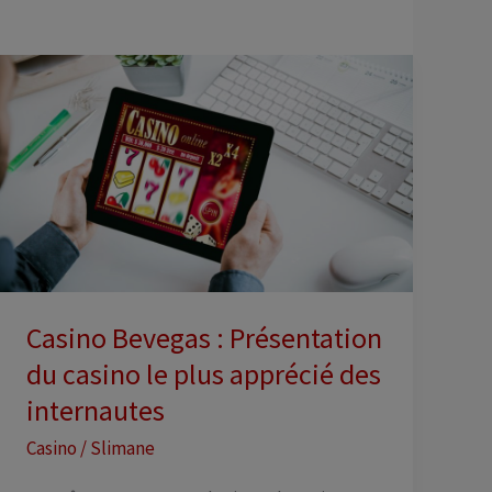
Casino
Bevegas :
Présentation
du
casino
le
plus
apprécié
des
Casino Bevegas : Présentation
internautes
du casino le plus apprécié des
internautes
Casino
/
Slimane