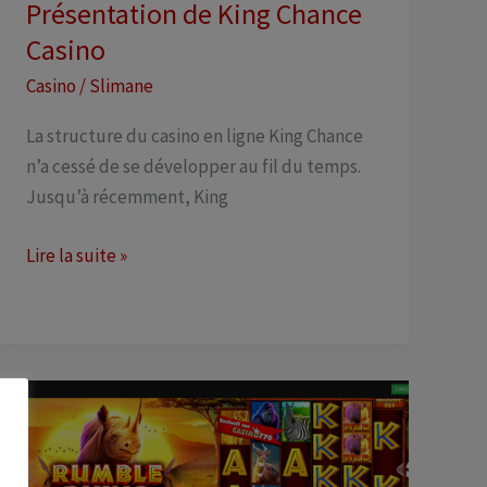
Présentation de King Chance
Casino
Casino
/
Slimane
La structure du casino en ligne King Chance
n’a cessé de se développer au fil du temps.
Jusqu’à récemment, King
Lire la suite »
Casino770,
une
bonne
plateforme