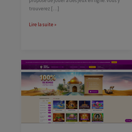
propose de jouer à des jeux en ligne. Vous y
trouverez […]
Lire la suite »
Avis
à
propos
de
Wild
Sultan